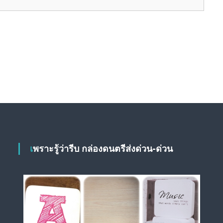
เพราะรู้ว่ารีบ กล่องดนตรีส่งด่วน-ด่วน