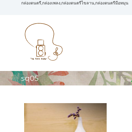
S
กล่องดนตรี,กล่องเพลง,กล่องดนตรีไขลาน,กล่องดนตรีมือหมุน
k
i
T
รั
p
h
บ
t
สั่
e
o
ง
F
c
ทำ
o
o
ก
n
t
ล่
t
o
อ
e
M
ง
n
a
ด
sq05
t
น
k
ต
e
รี
r
,
:
ก
ร้
ล่
า
อ
น
ง
ด
ก