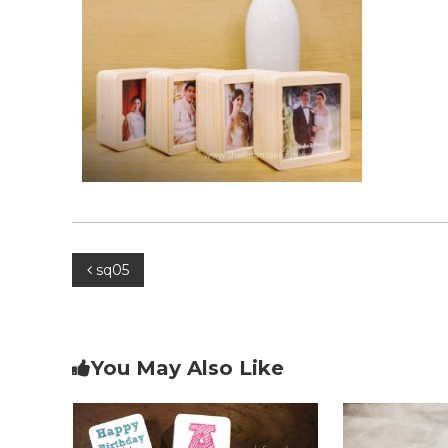
น
ล่
ต
อ
รี
ง
,
ด
ก
น
ล่
ต
อ
ง
รี
เ
พ
ล
ง
,
P
sq05
หี
บ
o
เ
พ
s
You May Also Like
ล
ง
t
,
ก