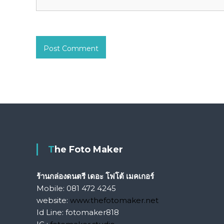
ง
ข
วั
ญ
วั
น
เ
กิ
ด
,
ข
อ
ง
ข
The Foto Maker
วั
ญ
แ
ร้านกล่องดนตรี เดอะ โฟโต้ เมคเกอร์
ต่
Mobile: 081 472 4245
ง
website:
www.thefotomaker.net
ง
Id Line: fotomaker818
า