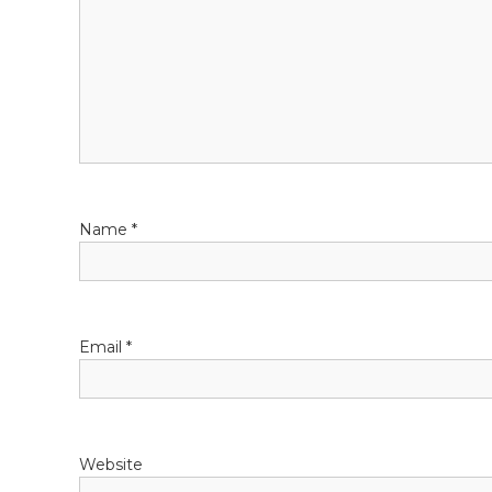
อ
ห
มุ
น
,
ก
ล่
อ
ง
ด
Name
*
น
ต
รี
รู
ป
Email
*
ภ
า
พ
,
ข
Website
อ